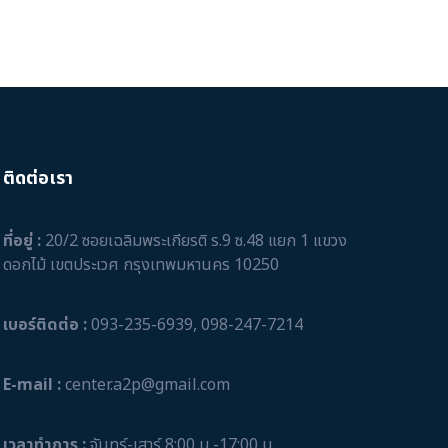
ติดต่อเรา
ที่อยู่ :
20/2 ซอยเฉลิมพระเกียรติ ร.9 ซ.48 แยก 1 แขวง
ดอกไม้ เขตประเวศ กรุงเทพมหานคร 10250
เบอร์ติดต่อ :
093-235-6939
,
098-247-7214
E-mail :
center.a2p@gmail.com
เวลาทำการ :
จันทร์-เสาร์ 8:00 น.-17:00 น.