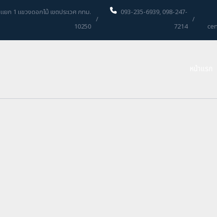
48 แยก 1 แขวงดอกไม้ เขตประเวศ กทม.
093-235-6939
,
098-247-
/
/
10250
7214
cen
หน้าแรก