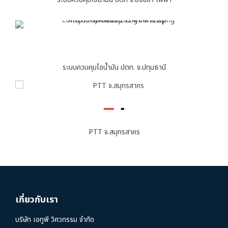
ระบบควบคุมไอน้ำมัน ปตท. จ.ปทุมธานี
PTT จ.สมุทรสาคร
เกี่ยวกับเรา
บริษัท เอทูพี วิศวกรรม จำกัด