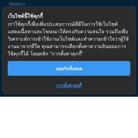
ติดต่อเรา
เว็บไซต์นี้ใช้คุกกี้
ติดตามช่องผ่านทางโซเชียลมีเดีย
เราใช้คุกกี้เพื่อเพิ่มประสบการณ์ที่ดีในการใช้เว็บไซต์
แสดงเนื้อหาและโฆษณาให้ตรงกับความสนใจ รวมถึงเพื่อ
วิเคราะห์การเข้าใช้งานเว็บไซต์และทำความเข้าใจว่าผู้ใช้
ติดต่อเรา
งานมาจากที่ใด คุณสามารถเลือกตั้งค่าความยินยอมการ
ใช้คุกกี้ได้ โดยคลิก “การตั้งค่าคุกกี้”
ที่อยู่ :
20/2 ซอยเฉลิมพระเกียรติ ร.9 ซ.48 แยก 1 แขวงดอกไม้ เขต
ประเวศ กรุงเทพมหานคร 10250
ยอมรับทั้งหมด
เบอร์ติดต่อ :
093-235-6939
,
098-247-7214
การตั้งค่าคุกกี้
E-mail :
center.a2p@gmail.com
เวลาทำการ :
จันทร์-เสาร์ 8:00 น.-17:00 น.